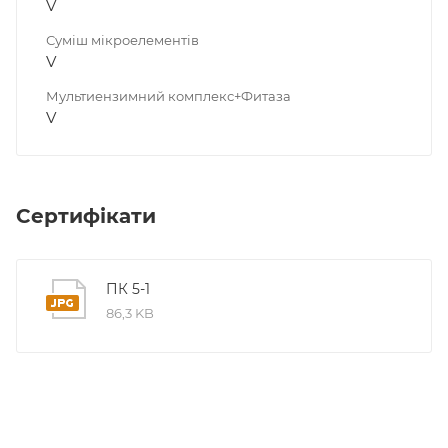
V
Суміш мікроелементів
V
Мультиензимний комплекс+Фитаза
V
Сертифікати
ПК 5-1
86,3 KB