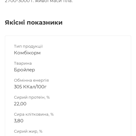
2700-3000 г. живої маси тіла.
Якісні показники
Тип продукції
Комбікорм
Тварина
Бройлер
Обмінна енергія
305 ККал/100г
Сирий протеїн, %
22,00
Сира клітковина, %
3,80
Сирий жир, %