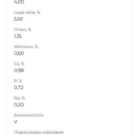
4,00
Сира зола, %
5,50
Лізин, %
1,35
Метіонін, %
0,60
Са, %
0,98
Р, %
0,72
Na, %
0,20
Амінокислоти
V
Підкислювач кормовий