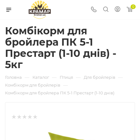
0
Комбікорм для
бройлера ПК 5-1
Престарт (1-10 днів) -
5кг
—
—
—
—
Головна
Каталог
Птиця
Для бройлерів
—
Комбікорм для бройлерів
Комбікорм для бройлера ПК 5-1 Престарт (1-10 днів)