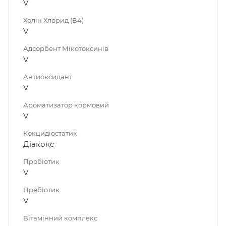
V
Холін Хлорид (В4)
V
Адсорбент Мікотоксинів
V
Антиоксидант
V
Ароматизатор кормовий
V
Кокцидіостатик
Діакокс
Пробіотик
V
Пребіотик
V
Вітамінний комплекс