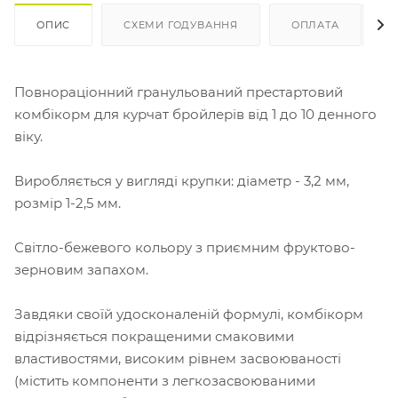
ОПИС
СХЕМИ ГОДУВАННЯ
ОПЛАТА
Повнораціонний гранульований престартовий
комбікорм для курчат бройлерів від 1 до 10 денного
віку.
Виробляється у вигляді крупки: діаметр - 3,2 мм,
розмір 1-2,5 мм.
Світло-бежевого кольору з приємним фруктово-
зерновим запахом.
Завдяки своїй удосконаленій формулі, комбікорм
відрізняється покращеними смаковими
властивостями, високим рівнем засвоюваності
(містить компоненти з легкозасвоюваними