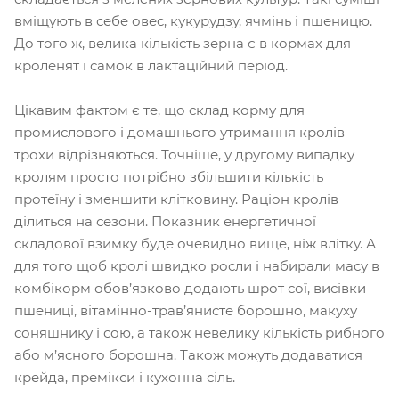
вміщують в себе овес, кукурудзу, ячмінь і пшеницю.
До того ж, велика кількість зерна є в кормах для
кроленят і самок в лактаційний період.
Цікавим фактом є те, що склад корму для
промислового і домашнього утримання кролів
трохи відрізняються. Точніше, у другому випадку
кролям просто потрібно збільшити кількість
протеїну і зменшити клітковину. Раціон кролів
ділиться на сезони. Показник енергетичної
складової взимку буде очевидно вище, ніж влітку. А
для того щоб кролі швидко росли і набирали масу в
комбікорм обов’язково додають шрот сої, висівки
пшениці, вітамінно-трав’янисте борошно, макуху
соняшнику і сою, а також невелику кількість рибного
або м’ясного борошна. Також можуть додаватися
крейда, премікси і кухонна сіль.