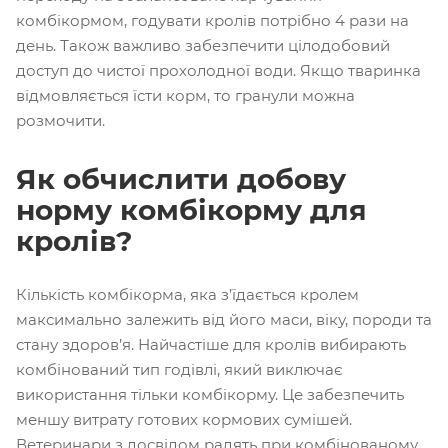
комбікормом, годувати кролів потрібно 4 рази на
день. Також важливо забезпечити цілодобовий
доступ до чистої прохолодної води. Якщо тваринка
відмовляється їсти корм, то гранули можна
розмочити.
Як обчислити добову
норму комбікорму для
кролів?
Кількість комбікорма, яка з’їдається кролем
максимально залежить від його маси, віку, породи та
стану здоров’я. Найчастіше для кролів вибирають
комбінований тип годівлі, який виключає
використання тільки комбікорму. Це забезпечить
меншу витрату готових кормових сумішей.
Ветеринари з досвідом радять при комбінованому