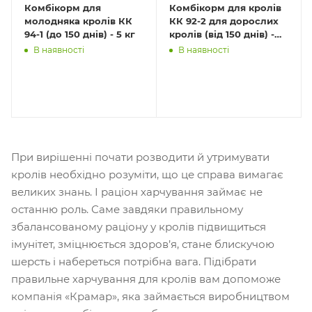
Комбікорм для
Комбікорм для кролів
молодняка кролів КК
КК 92-2 для дорослих
94-1 (до 150 днів) - 5 кг
кролів (від 150 днів) -
5кг
В наявності
В наявності
При вирішенні почати розводити й утримувати
кролів необхідно розуміти, що це справа вимагає
великих знань. І раціон харчування займає не
останню роль. Саме завдяки правильному
збалансованому раціону у кролів підвищиться
імунітет, зміцнюється здоров’я, стане блискучою
шерсть і набереться потрібна вага. Підібрати
правильне харчування для кролів вам допоможе
компанія «Крамар», яка займається виробництвом