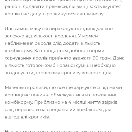
раціоні додавати премікси, які зміцнюють імунітет
кролів і не дадуть розвинутися авітамінозу.
Для самок масу їжі вираховують індивідуально
залежно від кількості кроленят. У момент
наближення окрола слід додати кількість
комбікорму. За стандартом добової норми
харчування кролів прийнято вважати 90 грам. Дана
кількість готової комбінованої суміші необхідно
згодовувати дорослому кролику кожного дня.
Маленькі кролики, що все ще харчуються від мами
кролиці не повинні обмежуватися в споживанні
комбікорму. Приблизно на 4 місяці життя звірків
слід перевести на спеціальний комбікорм для
відгодівлі кроликів.
Ні в якому разі не варто слухати тих, хто радить