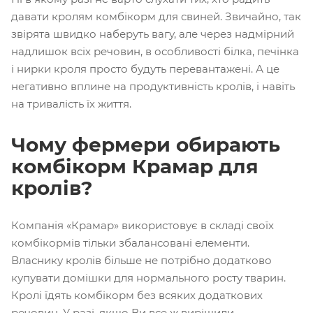
давати кролям комбікорм для свиней. Звичайно, так
звірята швидко наберуть вагу, але через надмірний
надлишок всіх речовин, в особливості білка, печінка
і нирки кроля просто будуть перевантажені. А це
негативно вплине на продуктивність кролів, і навіть
на тривалість їх життя.
Чому фермери обирають
комбікорм Крамар для
кролів?
Компанія «Крамар» використовує в складі своїх
комбікормів тільки збалансовані елементи.
Власнику кролів більше не потрібно додатково
купувати домішки для нормального росту тварин.
Кролі їдять комбікорм без всяких додаткових
речовин. У разі, якщо Ви все ж вирішили