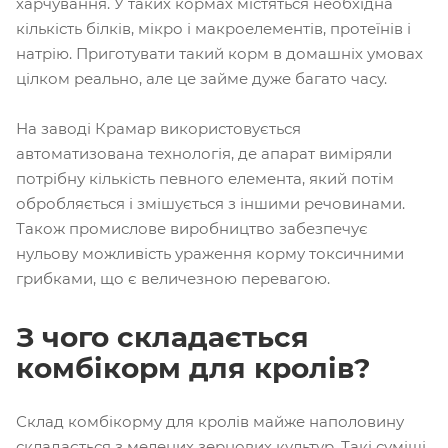
харчування. У таких кормах містяться необхідна
кількість білків, мікро і макроелементів, протеїнів і
натрію. Приготувати такий корм в домашніх умовах
цілком реально, але це займе дуже багато часу.
На заводі Крамар використовується
автоматизована технологія, де апарат виміряли
потрібну кількість певного елемента, який потім
обробляється і змішується з іншими речовинами.
Також промислове виробництво забезпечує
нульову можливість ураження корму токсичними
грибками, що є величезною перевагою.
З чого складається
комбікорм для кролів?
Склад комбікорму для кролів майже наполовину
складається з мелених зернових культур. Такі суміші