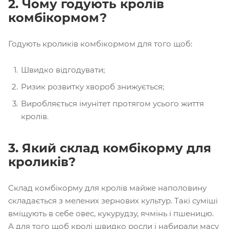
2. Чому годують кролів
комбікормом?
Годують кроликів комбікормом для того щоб:
Швидко відгодувати;
Ризик розвитку хвороб знижується;
Виробляється імунітет протягом усього життя
кролів.
3. Який склад комбікорму для
кроликів?
Склад комбікорму для кролів майже наполовину
складається з мелених зернових культур. Такі суміші
вміщують в себе овес, кукурудзу, ячмінь і пшеницю.
А для того щоб кролі швидко росли і набирали масу