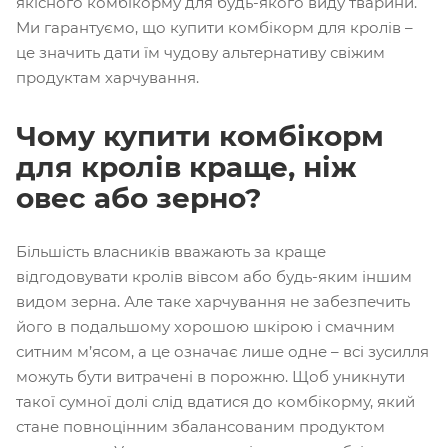
якісного комбікорму для будь-якого виду тварини.
Ми гарантуємо, що купити комбікорм для кролів –
це значить дати їм чудову альтернативу свіжим
продуктам харчування.
Чому купити комбікорм
для кролів краще, ніж
овес або зерно?
Більшість власників вважають за краще
відгодовувати кролів вівсом або будь-яким іншим
видом зерна. Але таке харчування не забезпечить
його в подальшому хорошою шкірою і смачним
ситним м’ясом, а це означає лише одне – всі зусилля
можуть бути витрачені в порожню. Щоб уникнути
такої сумної долі слід вдатися до комбікорму, який
стане повноцінним збалансованим продуктом