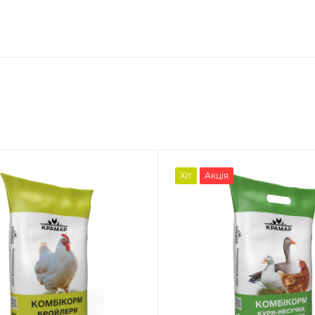
Хіт
Акція