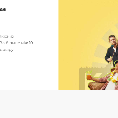
ва
якісних
За більше ніж 10
 довіру