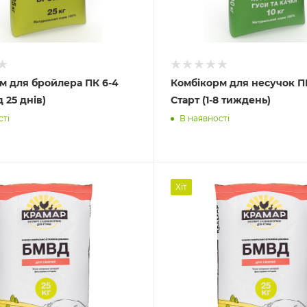
м для бройлера ПК 6-4
Комбікорм для несучок ПК
д 25 днів)
Старт (1-8 тиждень)
сті
В наявності
Хіт