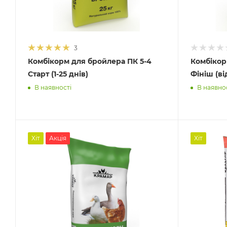
3
Комбікорм для бройлера ПК 5-4
Комбікор
Старт (1-25 днів)
Фініш (ві
В наявності
В наявно
Хіт
Акція
Хіт