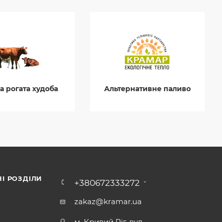
а рогата худоба
Альтернативне паливо
І РОЗДІЛИ
+380672333272
zakaz@kramar.ua
м. Кривий Ріг, вул.