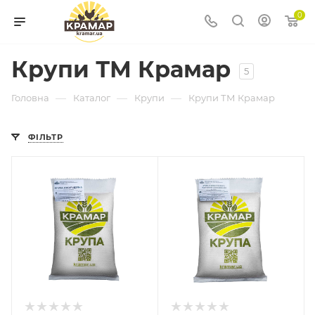
0
Крупи ТМ Крамар
5
—
—
—
Головна
Каталог
Крупи
Крупи ТМ Крамар
ФІЛЬТР