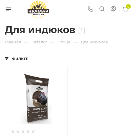
0
Для индюков
1
—
—
—
Главная
Каталог
Птица
Для индюков
ФИЛЬТР