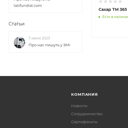
latifundist.com
Сахар белый
Сахар ТМ 365
кристаллический (
1
)
Есть в наличи
Статьи
7 июля 2023
Про нас пишуть у ЗМІ
КОМПАНИЯ
Новости
Сотрудничество
Сертификаты