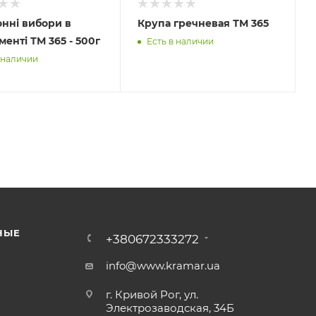
нні вибори в
Крупа гречневая ТМ 365
менті ТМ 365 - 500г
Есть в наличии
 наличии
НЫЕ
+380672333272
info@www.kramar.ua
г. Кривой Рог, ул.
Электрозаводская, 34Б