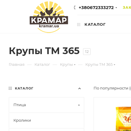
+380672333272
ЗА
КАТАЛОГ
Крупы ТМ 365
12
—
—
—
Главная
Каталог
Крупы
Крупы ТМ 365
По популярности 
КАТАЛОГ
Птица
Кролики