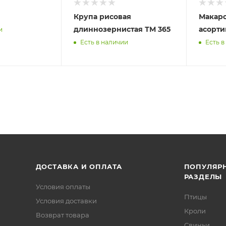
Крупа рисовая
Макаро
длиннозернистая ТМ 365
асорти
и
Есть в наличии
Есть в
ДОСТАВКА И ОПЛАТА
ПОПУЛЯР
РАЗДЕЛЫ
Условия оплаты
Птицы
Условия доставки
Кроли
Возврат товара
Свиньи