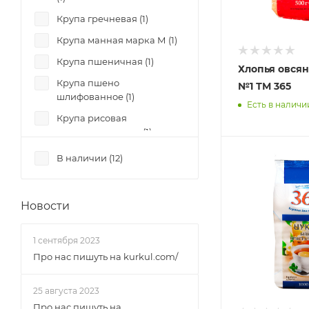
Крупа гречневая (
1
)
Крупа манная марка М (
1
)
Крупа пшеничная (
1
)
Хлопья овсян
Крупа пшено
№1 ТМ 365
шлифованное (
1
)
Есть в наличи
Крупа рисовая
длиннозернистая (
1
)
Крупа ячменная перловая
В наличии (
12
)
№1 (
1
)
Крупа ячменная ячневая
№2 (
1
)
Новости
Макаронные изделия
группа Б, класс - Экстра М
1 сентября 2023
(
1
)
Про нас пишуть на kurkul.com/
Хлопья овсяные (
1
)
25 августа 2023
Рис круглозернистый
Про нас пишуть на
шлифованный (
1
)