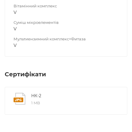
Вітамінний комплекс
V
Суміш мікроелементів
V
Мультиензимний комплекс+Фитаза
V
Сертифікати
НК-2
1 MB