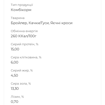
Тип продукції
Комбікорм
Тварина
Бройлер, Качки/Гуси, Яєчні кроси
Обмінна енергія
260 ККал/100г
Сирий протеїн, %
15,00
Сира клітковина, %
6,00
Сирий жир, %
4,50
Сира зола, %
13,30
Лізин, %
0,70