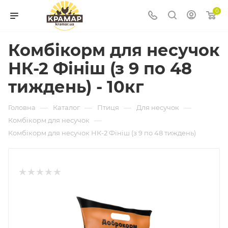
0
Комбікорм для несучок
НК-2 Фініш (з 9 по 48
тиждень) - 10кг
—
—
—
—
Головна
Каталог
Птиця
Для несучок
—
Комбікорм для несучок
Комбікорм для несучок НК-2 Фініш (з 9 по 48 тиждень)