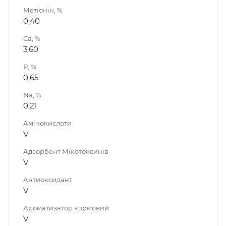
Метіонін, %
0,40
Са, %
3,60
Р, %
0,65
Na, %
0,21
Амінокислоти
V
Адсорбент Мікотоксинів
V
Антиоксидант
V
Ароматизатор кормовий
V